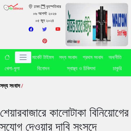
ঢাকা
বৃহস্পতিবার
০৬ আগস্ট ২০২৬
০৫ জুন ২০২৪
মার্কেট টাইমস
সদ্য সংবাদ
প্রথম সংবাদ
অথনীতি
খেলা-ধুলা
বিনোদন
স্বাস্থ্য ও চিকিৎসা
চাকুরি
সদ্য সংবাদ
/
শেয়ারবাজারে কালোটাকা বিনিয়োগের
সুযোগ দেওয়ার দাবি সংসদে