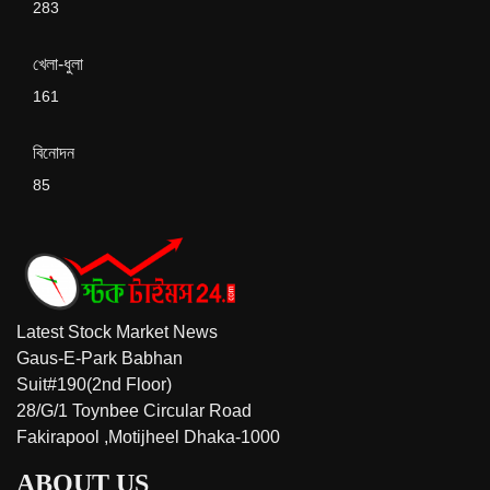
283
খেলা-ধুলা
161
বিনোদন
85
Latest Stock Market News
Gaus-E-Park Babhan
Suit#190(2nd Floor)
28/G/1 Toynbee Circular Road
Fakirapool ,Motijheel Dhaka-1000
ABOUT US