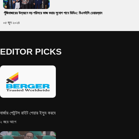
পুঁজিবাজারের উন্নয়নে বড় পরিসরে কাজ করার সুযোগ পাবে ডিবিএ: বিএসইসি চেয়ারম্যান
০৫ জুন ২০২৪
EDITOR PICKS
বার্জার পেইন্টস রাইট শেয়ার ইস্যু করবে
২ বছর আগে