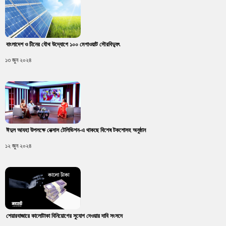
বাংলাদেশ ও চীনের যৌথ উদ্যোগে ১০০ মেগাওয়াট সৌরবিদ্যুৎ
১৩ জুন ২০২৪
ঈদুল আযহা উপলক্ষে নেক্সাস টেলিভিশন-এ থাকছে বিশেষ টকশোসহ অনুষ্ঠান
১২ জুন ২০২৪
শেয়ারবাজারে কালোটাকা বিনিয়োগের সুযোগ দেওয়ার দাবি সংসদে