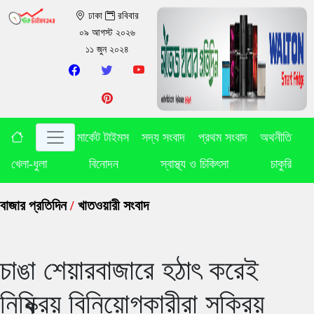
ঢাকা
রবিবার
০৯ আগস্ট ২০২৬
১১ জুন ২০২৪
মার্কেট টাইমস
সদ্য সংবাদ
প্রথম সংবাদ
অথনীতি
খেলা-ধুলা
বিনোদন
স্বাস্থ্য ও চিকিৎসা
চাকুরি
বাজার প্রতিদিন
/
খাতওয়ারী সংবাদ
চাঙা শেয়ারবাজারে হঠাৎ করেই
নিষ্ক্রিয় বিনিয়োগকারীরা সক্রিয়