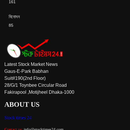
161
বিনোদন
85
Latest Stock Market News
Gaus-E-Park Babhan
Suit#190(2nd Floor)
28/G/1 Toynbee Circular Road
Fakirapool ,Motijheel Dhaka-1000
ABOUT US
Stock times 24
Contact us:
info@stocktimes24.com