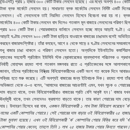
(ডিএসই) প্রায় ১ হাজার ৩০০ কোটি টাকার লেনদেন হয়েছে। এর মধ্যে অবশ্য ৪০০ কোটি
টাকা ব্লক মার্কেটে লেনদেন হয়। সাধারণত ব্লক মার্কেটের লেনদেন নির্দিষ্ট একটি দিনের
লেনদেন। ওই লেনদেনকে তাই নিয়মিত লেনদেন হিসেবে বিবেচনা করা হয় না। ব্লক
মার্কেটের ৪০০ কোটি টাকার লেনদেন বাদ দিলেও গতকাল মূল বাজারে লেনদেনের পরিমাণ ছিল
প্রায় ৯০০ কোটি টাকা। শেয়ারবাজারে বর্তমানে লেনদেন হচ্ছে মাত্র আড়াই ঘণ্টা। এ
আড়াই ঘণ্টায় লেনদেন ৯০০ কোটি টাকা ছাড়িয়ে যাওয়াকে বাজারের চাঙাভাব বলেই অভিহিত
করছেন বাজারসংশ্লিষ্টরা। তাঁরা বলছেন, আগে ৪ থেকে সাড়ে ৪ ঘণ্টার লেনদেনের সময়কালে
শুধু বাজার চাঙা থাকলে এ পরিমাণ লেনদেন হতো। অন্যদিকে ইউনাইটেড কমার্শিয়াল
ব্যাংকের সহযোগী প্রতিষ্ঠান ইউসিবি স্টক ব্রোকারেজের ব্যবস্থাপনা পরিচালক ও প্রধান
নির্বাহী মোহাম্মদ রহমত পাশা গতকাল মঙ্গলবার রাতে এ প্রতিবেদকের সঙ্গে আলাপকালে
জানান, তাঁদের প্রতিষ্ঠানের নিষ্ক্রিয় বিনিয়োগকারীদের একটি অংশ গত কয়েক দিনে আবারও
সক্রিয় হতে শুরু করেছে। এটি অবশ্যই বাজারের জন্য ইতিবাচক দিক। রহমত পাশা তাঁর
অভিজ্ঞতা থেকে এ–ও বলেন, ‘আমাদের বাজারের আচরণটাই এমন, যখন সূচক ও শেয়ারের
দাম বাড়তে থাকে, তখন বিনিয়োগকারীরাও বাজারের প্রতি বেশি আকৃষ্ট হন।’ বাজার যখন
ঊর্ধ্বমুখী থাকে, তখন লেনদেনও ক্রমাগত বাড়তে থাকে। তার কারণ শেয়ারের দাম বেড়ে
যায়। উদাহরণ হিসেবে ধরা যাক,
একজন বিনিয়োগকারী ১ লাখ টাকা বিনিয়োগ করেছেন 'ক
নামের একটি কোম্পানির শেয়ারে। সেই শেয়ারের দাম বাড়ায় ওই বিনিয়োগকারীর ২৫ হাজার
টাকা মুনাফা হয়েছে। এখন ওই বিনিয়োগকারী 'ক' কোম্পানির শেয়ার বিক্রি করে যদি 'খ'
কোম্পানির শেয়ার কেনেন, তাহলে তিনি ১ লাখ ২৫ হাজার টাকার শেয়ার কিনতে পারবেন।