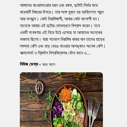
আমাদের খাওয়াদাওয়ার ধরন এবং রকম, দুটোই নির্ভর করে
কয়েকটি বিষয়ের উপরে। তার সঙ্গে যুক্ত হয় ব্যক্তিগত পছন্দ
নিম পাতার উপকারীতা
আর অপছন্দ। কেউ নিরামিষাশী, আবার কেউ মাংসাশী হন।
অনেকে আবার এই দুটোর মেলবন্ধনে বিশ্বাস করেন। তবে
একটি গবেষণায় এই নিয়ে উঠে এসেছে যা আমাদের অনেকের
ইন্টার্নশিপ করার সুযোগ এখনও তৈরি হয়নি রাঙ্গামাটি ম...
অজানা ছিলো। যারা শতভাগ নিরামিষ খাবার খান তাদের হাড়ের
সমস্যা বেশি এবং হাড় ভেঙে যাওয়ার আশঙ্কাও অনেক বেশি।
অক্সফোর্ড ও ব্রিস্টল বিশ্ববিদ্যালয় যৌথ ভাবে এ...
নিউজ ডেস্ক
৫ বছর আগে