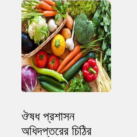
ঔষধ প্রশাসন
অধিদপ্তরের চিঠির