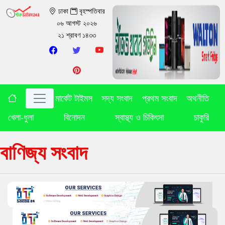
ঢাকা
বৃহস্পতিবার
০৬ আগস্ট ২০২৬
২১ শ্রাবণ ১৪৩৩
মার্কেট টাইমস
সদ্য সংবাদ
প্রথম সংবাদ
অথনীতি
খেলা-ধুলা
বিনোদন
স্বাস্থ্য ও চিকিৎসা
চাকুরি
বাণিজ্য সংবাদ