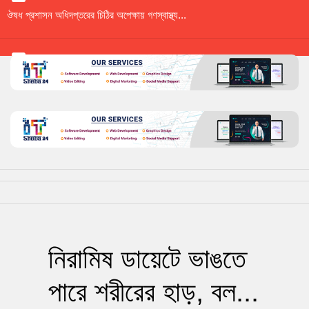
ঔষধ প্রশাসন অধিদপ্তরের চিঠির অপেক্ষায় গণস্বাস্থ্য...
বিশ্বে করোনা রোগী প্রায় সাড়ে ৫ কোটি
মানসিক হাসপাতাল শুধু নামে
মানসিক হাসপাতাল শুধু নামে
নিরামিষ ডায়েটে ভাঙতে
জটিল রোগ নিরাময়ে যে পাতা উপকারি
পারে শরীরের হাড়, বল...