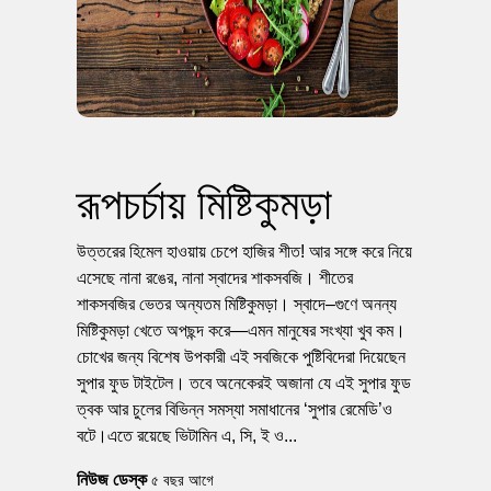
রূপচর্চায় মিষ্টিকুমড়া
উত্তরের হিমেল হাওয়ায় চেপে হাজির শীত! আর সঙ্গে করে নিয়ে
এসেছে নানা রঙের, নানা স্বাদের শাকসবজি। শীতের
শাকসবজির ভেতর অন্যতম মিষ্টিকুমড়া। স্বাদে–গুণে অনন্য
মিষ্টিকুমড়া খেতে অপছন্দ করে—এমন মানুষের সংখ্যা খুব কম।
চোখের জন্য বিশেষ উপকারী এই সবজিকে পুষ্টিবিদেরা দিয়েছেন
সুপার ফুড টাইটেল। তবে অনেকেরই অজানা যে এই সুপার ফুড
ত্বক আর চুলের বিভিন্ন সমস্যা সমাধানের ‘সুপার রেমেডি’ও
বটে।এতে রয়েছে ভিটামিন এ, সি, ই ও...
নিউজ ডেস্ক
৫ বছর আগে