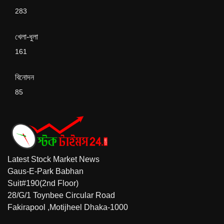
283
খেলা-ধুলা
161
বিনোদন
85
Latest Stock Market News
Gaus-E-Park Babhan
Suit#190(2nd Floor)
28/G/1 Toynbee Circular Road
Fakirapool ,Motijheel Dhaka-1000