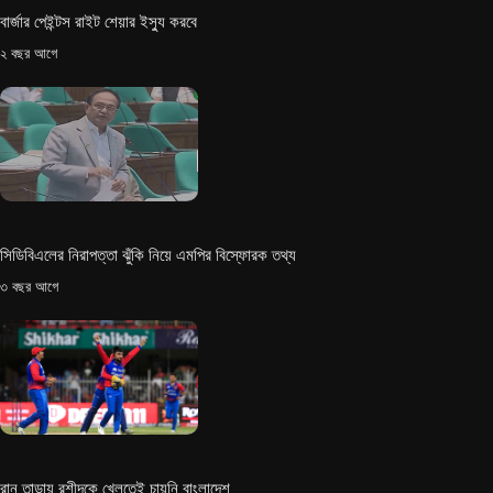
বার্জার পেইন্টস রাইট শেয়ার ইস্যু করবে
২ বছর আগে
সিডিবিএলের নিরাপত্তা ঝুঁকি নিয়ে এমপির বিস্ফোরক তথ্য
৩ বছর আগে
রান তাড়ায় রশীদকে খেলতেই চায়নি বাংলাদেশ