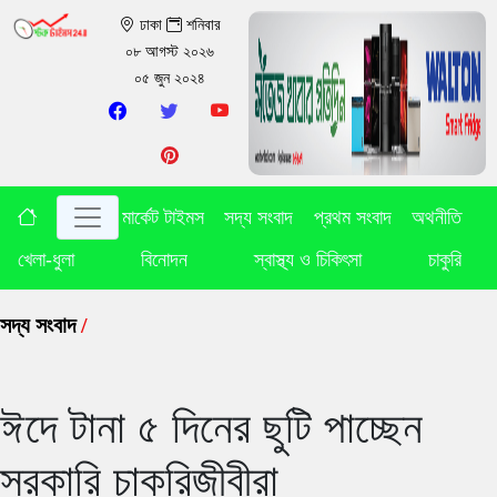
ঢাকা
শনিবার
০৮ আগস্ট ২০২৬
০৫ জুন ২০২৪
মার্কেট টাইমস
সদ্য সংবাদ
প্রথম সংবাদ
অথনীতি
খেলা-ধুলা
বিনোদন
স্বাস্থ্য ও চিকিৎসা
চাকুরি
সদ্য সংবাদ
/
ঈদে টানা ৫ দিনের ছুটি পাচ্ছেন
সরকারি চাকরিজীবীরা