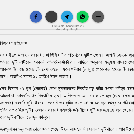
Free Social Share Buttons
Widget by Elfsight
নিজস্ব প্রতিবেদক
এবার ঈদুল আজহায় সরকারি চাকরিজীবীরা টানা পাঁচদিনের ছুটি পাচ্ছেন। আগামী ১৪-১৮ জুন
পর্যন্ত ছুটি কাটাবেন সরকারি কর্মকর্তা-কর্মচারীরা। এদিকে শুক্রবার সন্ধ্যায় বাংলাদেশের
আকাশে জিলহজ মাসের চাঁদ দেখা গেছে। ফলে শনিবার (৮ জুন) থেকে শুরু হয়েছে জিলহজ
মাস। আরবি এ মাসের ১০ তারিখে ঈদুল আজহা।
সেই হিসাবে ১৭ জুন (সোমবার) দেশে মুসলমানদের দ্বিতীয় বড় ধর্মীয় উৎসব পবিত্র ঈদুল
আজহা বা কোরবানির ঈদ উদযাপিত হবে। এ উপলক্ষে ১৬, ১৭ ও ১৮ জুন (রোব, সোম ও
মঙ্গলবার) সরকারি ছুটি থাকবে। তবে ঈদের ছুটির আগে ১৪ ও ১৫ জুন (শুক্র ও শনিবার)
দুদিন সাপ্তাহিক ছুটি। সেজন্য সরকারি কর্মকর্তা-কর্মচারীদের ছুটি শুরু হবে ১৪ জুন থেকে।
তারা ছুটি কাটাবেন ১৮ জুন পর্যন্ত।
জনপ্রশাসন মন্ত্রণালয় থেকে জানা গেছে, ঈদুল আজহার দিন সাধারণ ছুটি থাকে। আর ঈদের