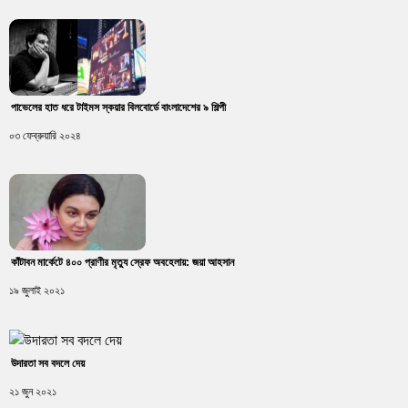
পাভেলের হাত ধরে টাইমস স্কয়ার বিলবোর্ডে বাংলাদেশের ৯ শিল্পী
০৩ ফেব্রুয়ারি ২০২৪
কাঁটাবন মার্কেটে ৪০০ প্রাণীর মৃত্যু স্রেফ অবহেলায়: জয়া আহসান
১৯ জুলাই ২০২১
উদারতা সব বদলে দেয়
২১ জুন ২০২১