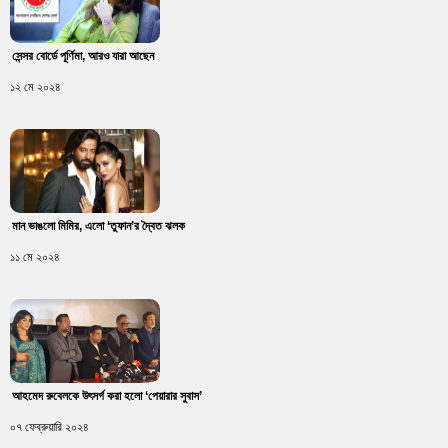
সেন্সর বোর্ডে পূর্ণিমা, আরও যারা আছেন
১২ মে ২০২৪
মান ভাঙলো মিমির, এলো ‘তুফান’র দ্বৈত ঝলক
১১ মে ২০২৪
আহমেদ রুবেলকে উৎসর্গ করা হলো ‘পেয়ারার সুবাস’
০৭ ফেব্রুয়ারি ২০২৪