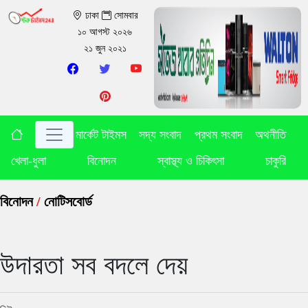
ঢাকা
সোমবার
১০ আগস্ট ২০২৬
২১ জুন ২০২১
মার্কেট টাইমস
সদ্য সংবাদ
প্রথম সংবাদ
অথনীতি
খেলা-ধুলা
বিনোদন
স্বাস্থ্য ও চিকিৎসা
চাকুরি
বিনোদন
/
নোটিসবোর্ড
উদারতা সব বদলে দেয়