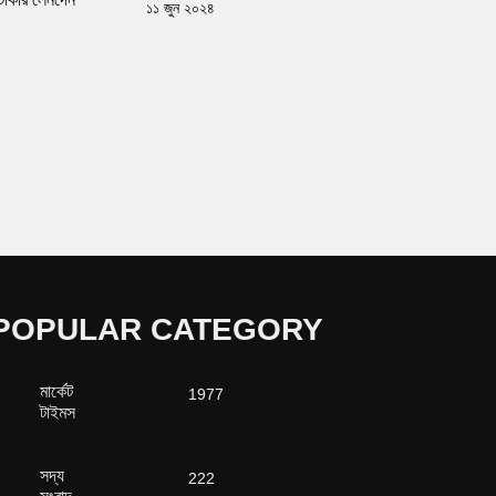
১১ জুন ২০২৪
POPULAR CATEGORY
মার্কেট
1977
টাইমস
সদ্য
222