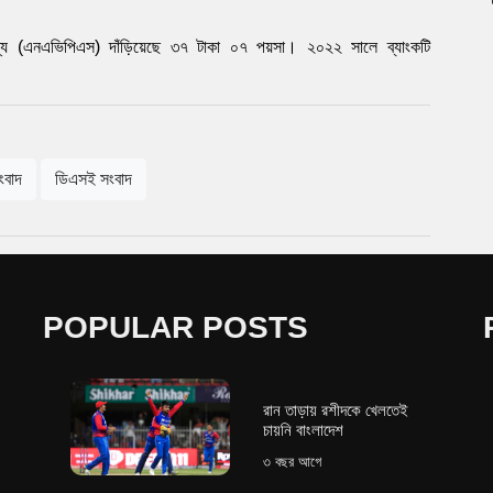
দ মূল্য (এনএভিপিএস) দাঁড়িয়েছে ৩৭ টাকা ০৭ পয়সা। ২০২২ সালে ব্যাংকটি
ংবাদ
ডিএসই সংবাদ
POPULAR POSTS
রান তাড়ায় রশীদকে খেলতেই
চায়নি বাংলাদেশ
৩ বছর আগে