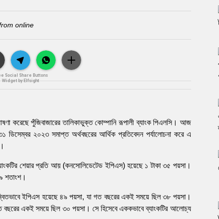
from online
ee Social Share Buttons
Widget by Elfsight
ষণা করেছে পুঁজিবাজারের তালিকাভুক্ত কোম্পানি রূপালী ব্যাংক পিএলসি। আজ
ে ৩১ ডিসেম্বর ২০২৩ সমাপ্ত অর্থবছরের আর্থিক প্রতিবেদন পর্যালোচনা করে এ
ে।
ে ব্যাংকটির শেয়ার প্রতি আয় (কনসোলিডেটেড ইপিএস) হয়েছে ১ টাকা ৩৫ পয়সা।
২৯ শতাংশ।
ির সমন্বিতভাবে ইপিএস হয়েছে ৪৯ পয়সা, যা গত বছরের একই সময়ে ছিল ৩৮ পয়সা।
গত বছরের একই সময়ে ছিল ৩০ পয়সা। সে হিসেবে এককভাবে ব্যাংকটির আলোচ্য