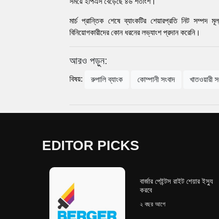
সময়ে ইপিএস বেড়েছে ৪৬ শতাংশ।
মার্চ প্রান্তিক শেষে ব্যাংকটির শেয়ারপ্রতি নিট সম্প
বিনিয়োগকারীদের কোন ধরনের লভ্যাংশ প্রদান করেনি।
আরও পড়ুন:
বিষয়:
রুপালি ব্যাংক
কোম্পানী সংবাদ
খাতওয়ারী স
EDITOR PICKS
বার্জার পেইন্টস রাইট শেয়ার ইস্যু
করবে
২ বছর আগে