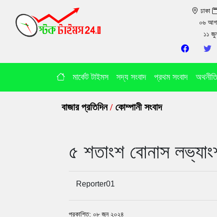
ঢাকা
০৬ আগ
১১ জ
মার্কেট টাইমস
সদ্য সংবাদ
প্রথম সংবাদ
অথনীত
বাজার প্রতিদিন
/
কোম্পানী সংবাদ
৫ শতাংশ বোনাস লভ্যাংশ
Reporter01
প্রকাশিত: ০৮ জুন ২০২৪