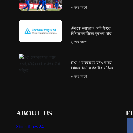
৩ বছর আগে
টেকনো ড্রাগসের আইপিওতে
বিনিয়োগকারীদের ব্যাপক সাড়া
২ বছর আগে
চাঙা শেয়ারবাজারে হঠাৎ করেই
নিষ্ক্রিয় বিনিয়োগকারীরা সক্রিয়
৫ বছর আগে
ABOUT US
F
Stock times 24