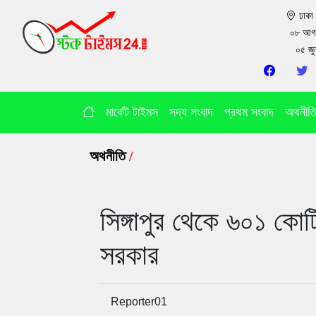
ঢাক
০৮ আগ
০৫ জ
মার্কেট টাইমস
সদ্য সংবাদ
প্রথম সংবাদ
অথনীত
অথনীতি
/
সিঙ্গাপুর থেকে ৬০১ কো
সরকার
Reporter01