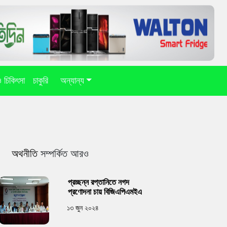
 ও চিকিৎসা
চাকুরি
অন্যান্য
অথনীতি
সম্পর্কিত আরও
প্রচ্ছন্ন রপ্তানিতে নগদ
প্রণোদনা চায় বিজিএপিএমইএ
১৩ জুন ২০২৪