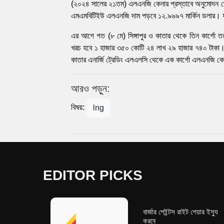
(২০২৪ সালের ২১তম) এলএনজি কেনার প্রস্তাবে অনুমোদন দ
এমএমবিটিইউ এলএনজি দাম পড়বে ১২.৯৬৯৭ মার্কিন ডলার। য
এর আগে গত (৮ মে) সিঙ্গাপুর ও কাতার থেকে তিন কার্গো
খরচ হবে ১ হাজার ৩৫০ কোটি ২৪ লাখ ২৯ হাজার ৭৪০ টাকা। এর 
কাতার এনার্জি ট্রেডিং এলএলসি থেকে এক কার্গো এলএনজি ক
আরও পড়ুন:
বিষয়:
lng
EDITOR PICKS
বার্জার পেইন্টস রাইট শেয়ার ইস্যু
করবে